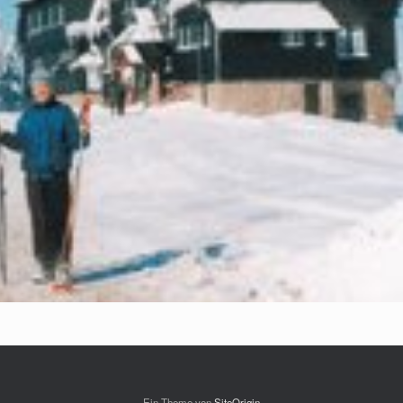
Ein Theme von
SiteOrigin